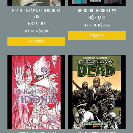
BLADE - A LÂMINA DO IMORTAL
GHOST IN THE SHELL #2
#13
R$79,90
R$39,90
12
X DE
R$8,22
9
X DE
R$5,39