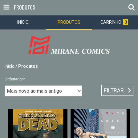
PRODUTOS
INÍCIO
PRODUTOS
CARRINHO
0
Início
/
Produtos
Ordenar por
FILTRAR