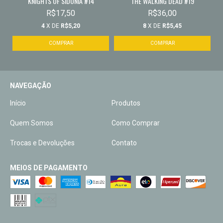
KNIGHTS OF SIDONIA #14
THE WALKING DEAD #19
R$17,50
R$36,00
4
X DE
R$5,20
8
X DE
R$5,45
NAVEGAÇÃO
Início
Produtos
Quem Somos
Como Comprar
Trocas e Devoluções
Contato
MEIOS DE PAGAMENTO