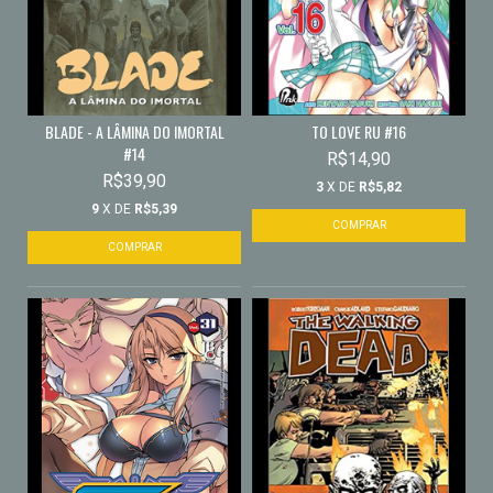
BLADE - A LÂMINA DO IMORTAL
TO LOVE RU #16
#14
R$14,90
R$39,90
3
X DE
R$5,82
9
X DE
R$5,39