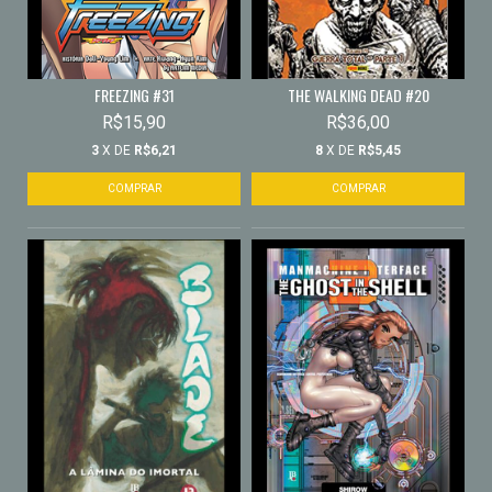
FREEZING #31
THE WALKING DEAD #20
R$15,90
R$36,00
3
X DE
R$6,21
8
X DE
R$5,45