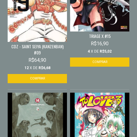
TRIAGE X #15
R$16,90
CDZ - SAINT SEIYA (KANZENBAN)
4
X DE
R$5,02
#09
R$64,90
12
X DE
R$6,68