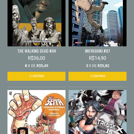
THE WALKING DEAD #04
INUYASHIKI #07
R$36,00
R$14,90
8
X DE
R$5,45
3
X DE
R$5,82