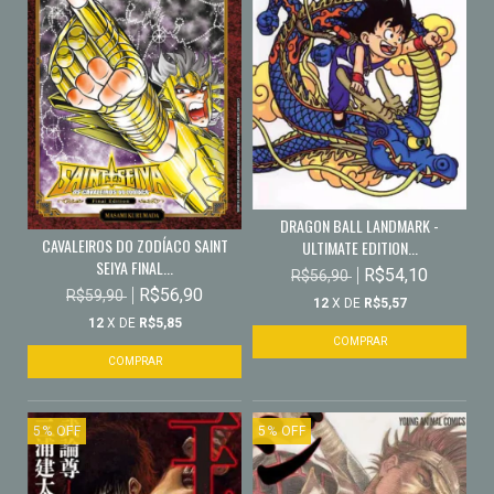
DRAGON BALL LANDMARK -
CAVALEIROS DO ZODÍACO SAINT
ULTIMATE EDITION...
SEIYA FINAL...
R$54,10
R$56,90
R$56,90
R$59,90
12
X DE
R$5,57
12
X DE
R$5,85
5
%
OFF
5
%
OFF