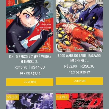
FOOD WARS DO SANJI - BASEADO
ICHI, O BRUXO #01 (PRÉ-VENDA)
EM ONE PIEC...
SETEMBRO 2...
R$50,30
R$52,90
R$44,60
R$46,90
12
X DE
R$5,17
10
X DE
R$5,45
5
%
OFF
5
%
OFF