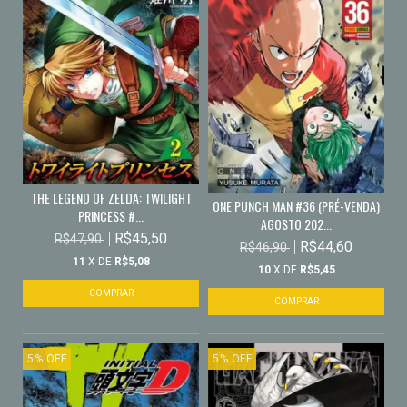
THE LEGEND OF ZELDA: TWILIGHT
ONE PUNCH MAN #36 (PRÉ-VENDA)
PRINCESS #...
AGOSTO 202...
R$45,50
R$47,90
R$44,60
R$46,90
11
X DE
R$5,08
10
X DE
R$5,45
5
%
OFF
5
%
OFF