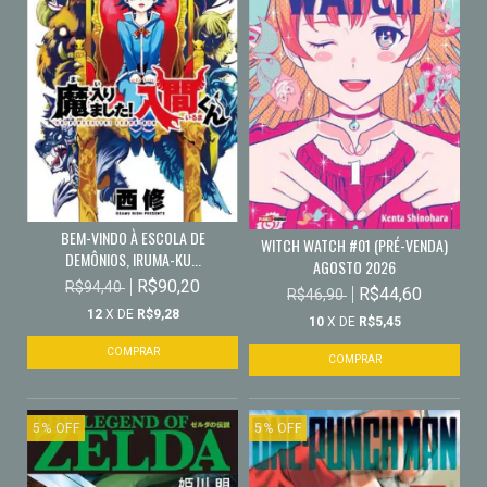
BEM-VINDO À ESCOLA DE
WITCH WATCH #01 (PRÉ-VENDA)
DEMÔNIOS, IRUMA-KU...
AGOSTO 2026
R$90,20
R$94,40
R$44,60
R$46,90
12
X DE
R$9,28
10
X DE
R$5,45
5
%
OFF
5
%
OFF