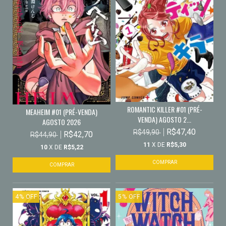
ROMANTIC KILLER #01 (PRÉ-
MEAHEIM #01 (PRÉ-VENDA)
VENDA) AGOSTO 2...
AGOSTO 2026
R$47,40
R$49,90
R$42,70
R$44,90
11
X DE
R$5,30
10
X DE
R$5,22
4
%
OFF
5
%
OFF