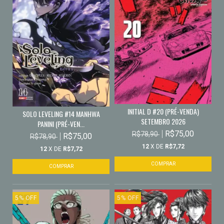
INITIAL D #20 (PRÉ-VENDA)
SOLO LEVELING #14 MANHWA
SETEMBRO 2026
PANINI (PRÉ-VEN...
R$75,00
R$78,90
R$75,00
R$78,90
12
X DE
R$7,72
12
X DE
R$7,72
5
%
OFF
5
%
OFF