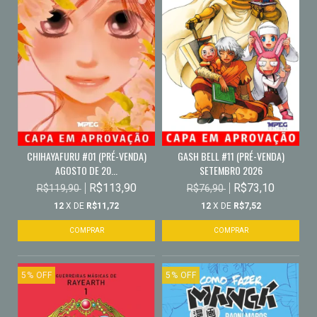
GASH BELL #11 (PRÉ-VENDA)
CHIHAYAFURU #01 (PRÉ-VENDA)
SETEMBRO 2026
AGOSTO DE 20...
R$73,10
R$113,90
R$76,90
R$119,90
12
X DE
R$7,52
12
X DE
R$11,72
5
%
OFF
5
%
OFF