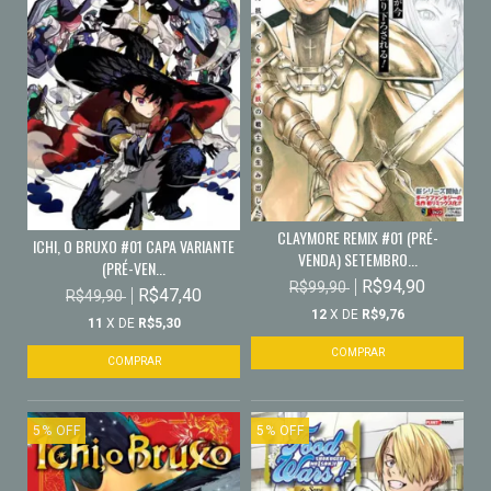
CLAYMORE REMIX #01 (PRÉ-
ICHI, O BRUXO #01 CAPA VARIANTE
VENDA) SETEMBRO...
(PRÉ-VEN...
R$94,90
R$99,90
R$47,40
R$49,90
12
X DE
R$9,76
11
X DE
R$5,30
5
%
OFF
5
%
OFF