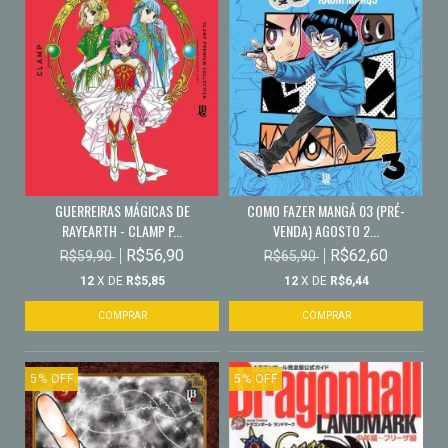
GUERREIRAS MÁGICAS DE
COMO FAZER MANGÁ 03 (PRÉ-
RAYEARTH - CLAMP P...
VENDA) AGOSTO 2...
R$56,90
R$62,60
R$59,90
R$65,90
12
X DE
R$5,85
12
X DE
R$6,44
5
%
OFF
5
%
OFF