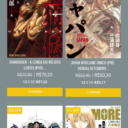
OHROHDEN - A LENDA DO REI DOS
JAPAN #VOLUME ÚNICO (PRÉ-
LOBOS #VOL...
VENDA) SETEMBRO...
R$70,20
R$50,30
R$73,90
R$52,90
12
X DE
R$7,22
12
X DE
R$5,17
5
%
OFF
5
%
OFF