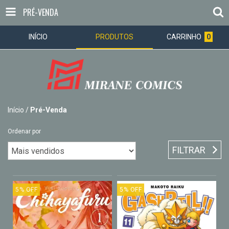
PRÉ-VENDA
INÍCIO
PRODUTOS
CARRINHO
0
Início
/
Pré-Venda
Ordenar por
FILTRAR
5
%
OFF
5
%
OFF