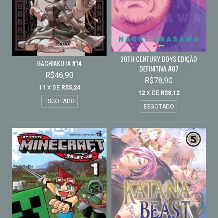
20TH CENTURY BOYS EDIÇÃO
GACHIAKUTA #14
DEFINITIVA #07
R$46,90
R$78,90
11
X DE
R$5,24
12
X DE
R$8,12
ESGOTADO
ESGOTADO