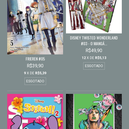
DISNEY TWISTED WONDERLAND
#03 - O MANGÁ...
R$49,90
FRIEREN #05
12
X DE
R$5,13
R$39,90
ESGOTADO
9
X DE
R$5,39
ESGOTADO