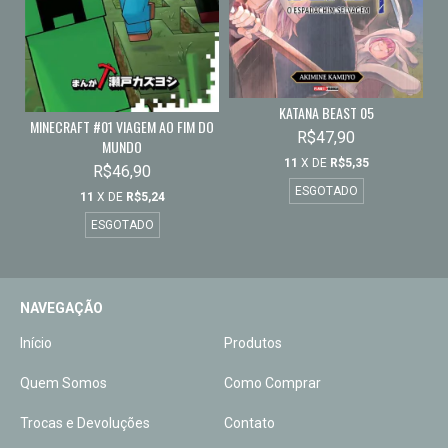
KATANA BEAST 05
MINECRAFT #01 VIAGEM AO FIM DO
R$47,90
MUNDO
11
X DE
R$5,35
R$46,90
ESGOTADO
11
X DE
R$5,24
ESGOTADO
NAVEGAÇÃO
Início
Produtos
Quem Somos
Como Comprar
Trocas e Devoluções
Contato