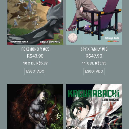
POKEMON X Y #05
SPY X FAMILY #16
R$43,90
R$47,90
10
X DE
R$5,37
11
X DE
R$5,35
ESGOTADO
ESGOTADO