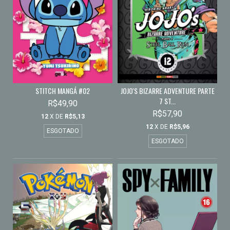
STITCH MANGÁ #02
JOJO'S BIZARRE ADVENTURE PARTE
7 ST...
R$49,90
R$57,90
12
X DE
R$5,13
12
X DE
R$5,96
ESGOTADO
ESGOTADO