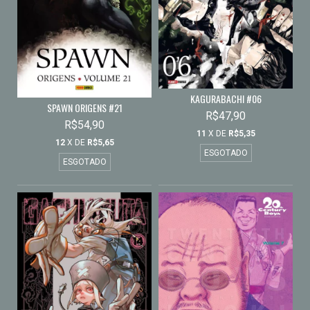
KAGURABACHI #06
SPAWN ORIGENS #21
R$47,90
R$54,90
11
X DE
R$5,35
12
X DE
R$5,65
ESGOTADO
ESGOTADO