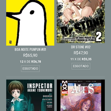
DR STONE #02
BOA NOITE PUNPUN #01
R$47,90
R$65,90
11
X DE
R$5,35
12
X DE
R$6,78
ESGOTADO
ESGOTADO