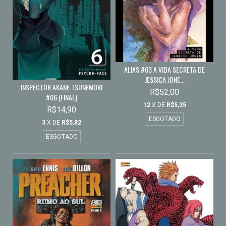
ALIAS #03 A VIDA SECRETA DE
JESSICA JONE...
INSPECTOR AKANE TSUNEMORI
R$52,00
#06 (FINAL)
12
X DE
R$5,35
R$14,90
ESGOTADO
3
X DE
R$5,82
ESGOTADO