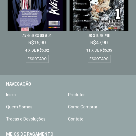
AVENGERS 09 #04
DR STONE #01
R$16,90
R$47,90
4
X DE
R$5,02
11
X DE
R$5,35
ESGOTADO
ESGOTADO
NAVEGAÇÃO
Início
Produtos
Quem Somos
Como Comprar
Trocas e Devoluções
Contato
MEIOS DE PAGAMENTO