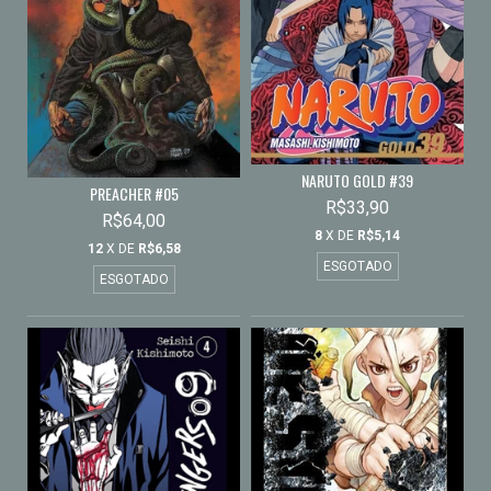
NARUTO GOLD #39
PREACHER #05
R$33,90
R$64,00
8
X DE
R$5,14
12
X DE
R$6,58
ESGOTADO
ESGOTADO