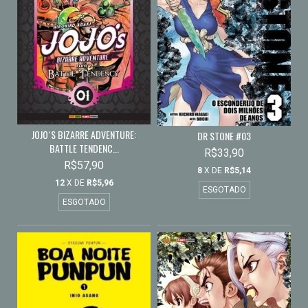
JOJO´S BIZARRE ADVENTURE:
DR STONE #03
BATTLE TENDENC...
R$33,90
R$57,90
8
X DE
R$5,14
12
X DE
R$5,96
ESGOTADO
ESGOTADO