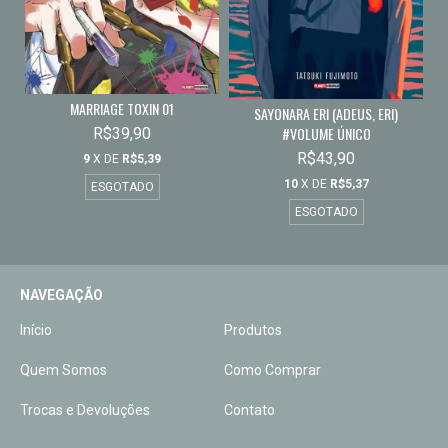
MARRIAGE TOXIN 01
SAYONARA ERI (ADEUS, ERI)
#VOLUME ÚNICO
R$39,90
R$43,90
9
X DE
R$5,39
10
X DE
R$5,37
ESGOTADO
ESGOTADO
NAVEGAÇÃO
Início
Produtos
Quem Somos
Como Comprar
Trocas e Devoluções
Contato