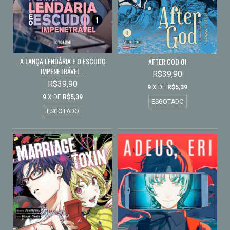
A LANÇA LENDÁRIA E O ESCUDO
AFTER GOD 01
IMPENETRÁVEL...
R$39,90
R$39,90
9
X DE
R$5,39
9
X DE
R$5,39
ESGOTADO
ESGOTADO