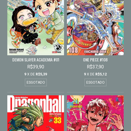
DEMON SLAYER ACADEMIA #01
ONE PIECE #108
R$39,90
R$37,90
9
X DE
R$5,39
9
X DE
R$5,12
ESGOTADO
ESGOTADO