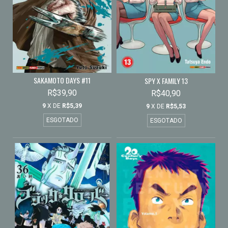
SAKAMOTO DAYS #11
SPY X FAMILY 13
R$39,90
R$40,90
9
X DE
R$5,39
9
X DE
R$5,53
ESGOTADO
ESGOTADO