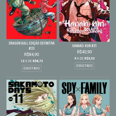
DRAGON BALL EDIÇÃO DEFINITIVA
HANAKO-KUN #21
#33
R$40,90
R$84,90
9
X DE
R$5,53
12
X DE
R$8,73
ESGOTADO
ESGOTADO