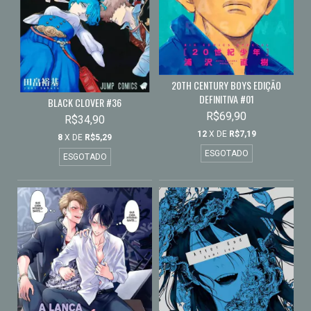
20TH CENTURY BOYS EDIÇÃO
DEFINITIVA #01
BLACK CLOVER #36
R$69,90
R$34,90
12
X DE
R$7,19
8
X DE
R$5,29
ESGOTADO
ESGOTADO