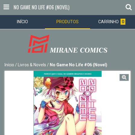
NO GAME NO LIFE #06 (NOVEL)
INÍCIO
PRODUTOS
CARRINHO
0
Início
/
Livros & Novels
/
No Game No Life #06 (Novel)