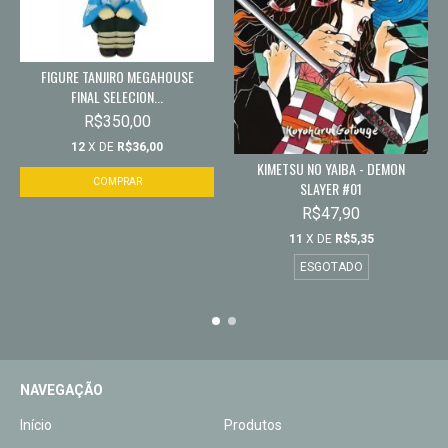
FIGURE TANJIRO MEGAHOUSE
FINAL SELECION...
R$350,00
12
X DE
R$36,00
KIMETSU NO YAIBA - DEMON
SLAYER #01
R$47,90
11
X DE
R$5,35
ESGOTADO
NAVEGAÇÃO
Início
Produtos