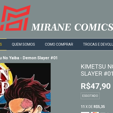
S
QUEM SOMOS
COMO COMPRAR
TROCAS E DEVOL
u No Yaiba - Demon Slayer #01
KIMETSU N
SLAYER #0
R$47,90
ESGOTADO
11
X DE
R$5,35