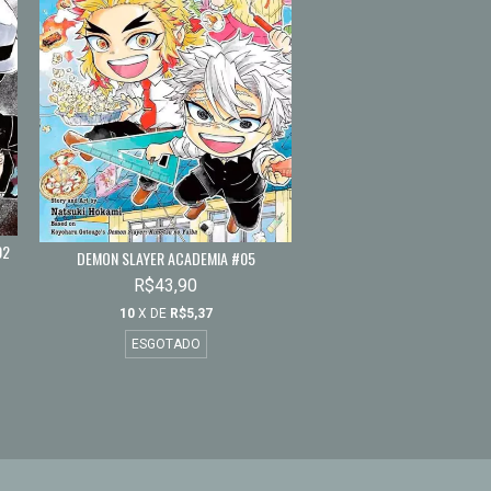
02
DEMON SLAYER ACADEMIA #05
R$43,90
10
X DE
R$5,37
ESGOTADO