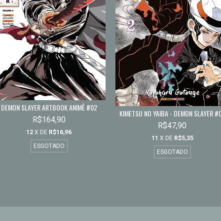
DEMON SLAYER ARTBOOK ANIMÊ #02
KIMETSU NO YAIBA - DEMON SLAYER #
R$164,90
R$47,90
12
X DE
R$16,96
11
X DE
R$5,35
ESGOTADO
ESGOTADO