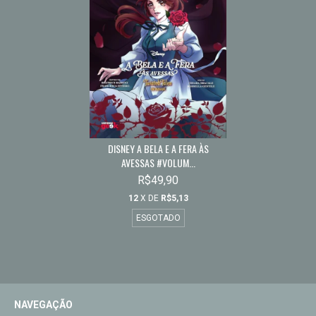
DISNEY A BELA E A FERA ÀS
AVESSAS #VOLUM...
R$49,90
12
X DE
R$5,13
ESGOTADO
NAVEGAÇÃO