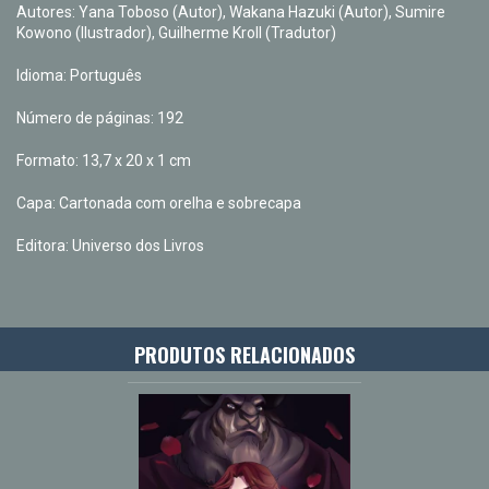
Autores: Yana Toboso (Autor), Wakana Hazuki (Autor), Sumire
Kowono (Ilustrador), Guilherme Kroll (Tradutor)
Idioma: Português
Número de páginas: 192
Formato: 13,7 x 20 x 1 cm
Capa: Cartonada com orelha e sobrecapa
Editora: Universo dos Livros
PRODUTOS RELACIONADOS