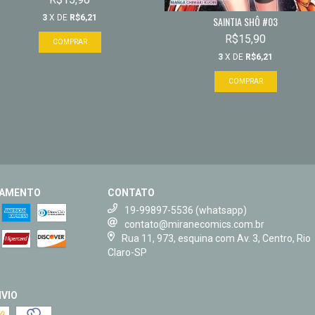
3
X DE
R$6,21
SAINTIA SHÔ #03
R$15,90
3
X DE
R$6,21
GAMENTO
CONTATO
19-99897-5536 (whatsapp)
contato@miranecomics.com.br
Rua 11, 973, esquina com Av. 3, Centro, Rio
Claro-SP
VIO