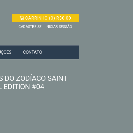
CARRINHO
(
0
)
R$0,00
CADASTRE-SE
INICIAR SESSÃO
UÇÕES
CONTATO
S DO ZODÍACO SAINT
L EDITION #04