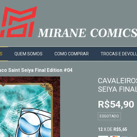
S
QUEM SOMOS
COMO COMPRAR
TROCAS E DEVOL
co Saint Seiya Final Edition #04
CAVALEIRO
SEIYA FINA
R$54,90
ESGOTADO
12
X DE
R$5,65