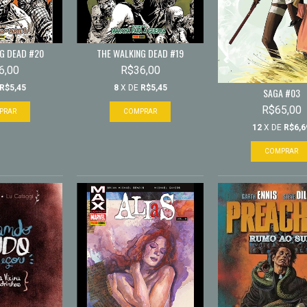
G DEAD #20
THE WALKING DEAD #19
6,00
R$36,00
R$5,45
8
X DE
R$5,45
SAGA #03
R$65,00
12
X DE
R$6,6