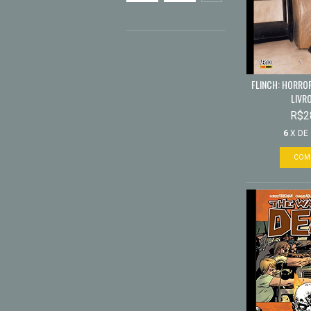
FLINCH: HORROR
LIVR
R$2
6
X DE