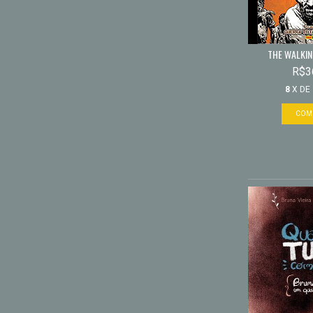
THE WALKIN
R$3
8
X DE