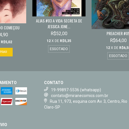
ALIAS #03 A VIDA SECRETA DE
JESSICA JONE...
DO COMEÇOU
PREACHER #0
R$52,00
4,90
R$64,00
12
X DE
R$5,35
E
R$5,02
12
X DE
R$6,5
ESGOTADO
ESGOTADO
GAMENTO
CONTATO
19-99897-5536 (whatsapp)
contato@miranecomics.com.br
Rua 11, 973, esquina com Av. 3, Centro, Rio
Claro-SP
VIO