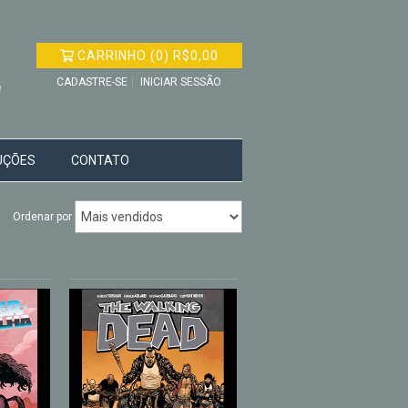
CARRINHO
(
0
)
R$0,00
CADASTRE-SE
INICIAR SESSÃO
UÇÕES
CONTATO
Ordenar por