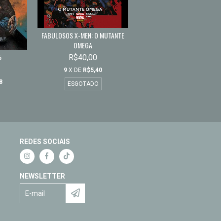
FABULOSOS X-MEN: O MUTANTE
OMEGA
5
R$40,00
9
X DE
R$5,40
8
ESGOTADO
REDES SOCIAIS
NEWSLETTER