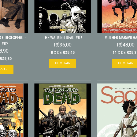
 E DESESPERO -
THE WALKING DEAD #07
MULHER MARAVILHA
O #02
R$36,00
R$48,00
8,90
8
X DE
R$5,45
11
X DE
R$5,3
R$5,80