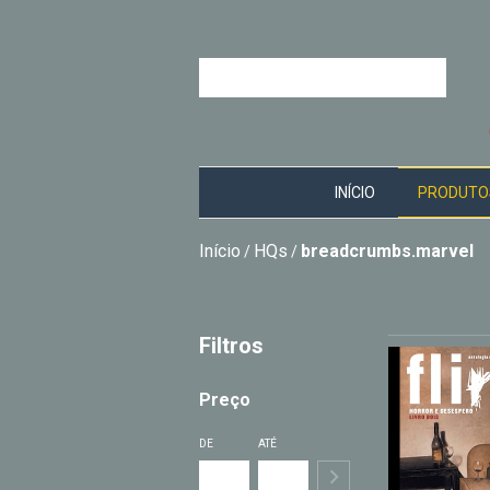
INÍCIO
PRODUTO
Início
HQs
breadcrumbs.marvel
/
/
Filtros
Preço
DE
ATÉ