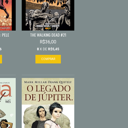
: PELE
THE WALKING DEAD #21
R$36,00
6
8
X DE
R$5,45