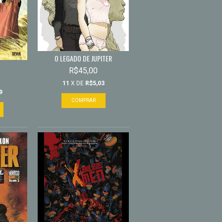
O LEGADO DE JUPITER
R$45,00
11
X DE
R$5,03
9